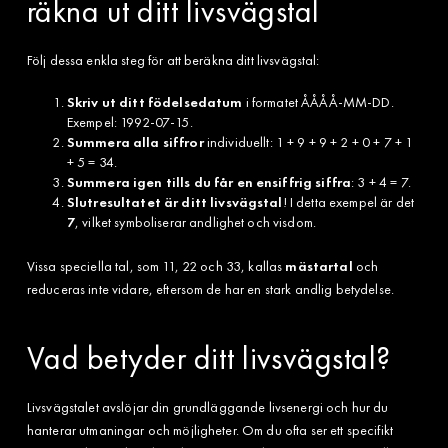
räkna ut ditt livsvägstal
Följ dessa enkla steg för att beräkna ditt livsvägstal:
Skriv ut ditt födelsedatum
i formatet ÅÅÅÅ-MM-DD.
Exempel: 1992-07-15.
Summera alla siffror
individuellt: 1 + 9 + 9 + 2 + 0 + 7 + 1
+ 5 = 34.
Summera igen tills du får en ensiffrig siffra
: 3 + 4 = 7.
Slutresultatet är ditt livsvägstal
! I detta exempel är det
7
, vilket symboliserar andlighet och visdom.
Vissa speciella tal, som 11, 22 och 33, kallas
mästartal
och
reduceras inte vidare, eftersom de har en stark andlig betydelse.
Vad betyder ditt livsvägstal?
Livsvägstalet avslöjar din grundläggande livsenergi och hur du
hanterar utmaningar och möjligheter. Om du ofta ser ett specifikt