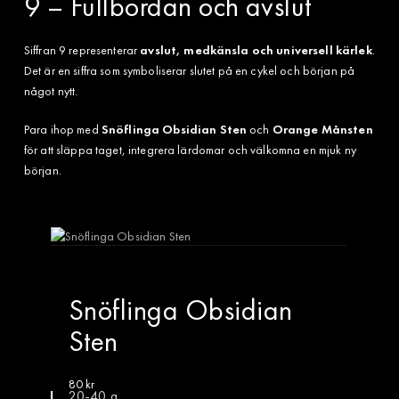
9 – Fullbordan och avslut
Siffran 9 representerar
avslut, medkänsla och universell kärlek
.
Det är en siffra som symboliserar slutet på en cykel och början på
något nytt.
Para ihop med
Snöflinga Obsidian Sten
och
Orange Månsten
för att släppa taget, integrera lärdomar och välkomna en mjuk ny
början.
Snöflinga Obsidian
Sten
80
kr
20-40 g