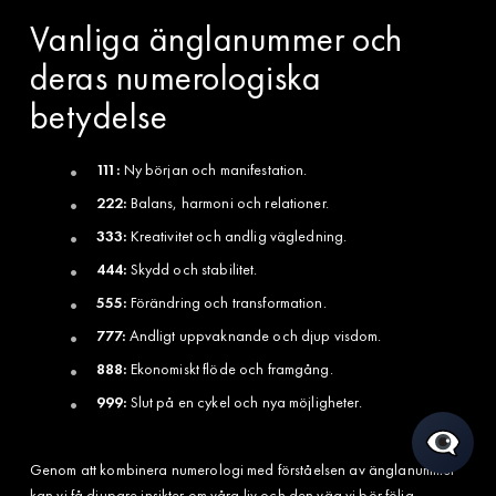
Vanliga änglanummer och
deras numerologiska
betydelse
111:
Ny början och manifestation.
222:
Balans, harmoni och relationer.
333:
Kreativitet och andlig vägledning.
444:
Skydd och stabilitet.
555:
Förändring och transformation.
777:
Andligt uppvaknande och djup visdom.
888:
Ekonomiskt flöde och framgång.
999:
Slut på en cykel och nya möjligheter.
Genom att kombinera numerologi med förståelsen av änglanummer
kan vi få djupare insikter om våra liv och den väg vi bör följa.