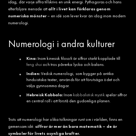
idag, där varje siffra tillskrivs en unik energi. Pythagoras och hans
efterföljare menade att
allt i livet kan förklaras genom
numeriska mönster
– en idé som lever kvar än idag inom modern
numerologi.
Numerologi i andra kulturer
Kina:
Inom kinesisk filosofi är siffror starkt kopplade till
feng shui
och tros påverka lycka och balans.
Indien:
Vedisk numerologi, som bygger på antika
hinduistiska texter, används för att förutsäga ödet och
välja gynnsamma dagar.
Hebreisk Kabbala:
Inom
kabbalistisk mystik
spelar siffror
en central roll i att förstå den gudomliga planen.
Trots att numerologi har olika tolkningar runt om i världen, finns en
gemensam idé:
siffror är mer än bara matematik – de är
symboler för livets osynliga krafter.