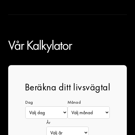
Vår Kalkylator
Beräkna ditt livsvägtal
Dag
Månad
År