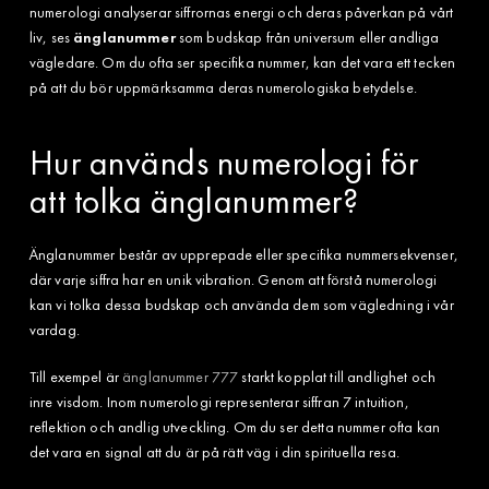
numerologi analyserar siffrornas energi och deras påverkan på vårt
liv, ses
änglanummer
som budskap från universum eller andliga
vägledare. Om du ofta ser specifika nummer, kan det vara ett tecken
på att du bör uppmärksamma deras numerologiska betydelse.
Hur används numerologi för
att tolka änglanummer?
Änglanummer består av upprepade eller specifika nummersekvenser,
där varje siffra har en unik vibration. Genom att förstå numerologi
kan vi tolka dessa budskap och använda dem som vägledning i vår
vardag.
Till exempel är
änglanummer 777
starkt kopplat till andlighet och
inre visdom. Inom numerologi representerar siffran 7 intuition,
reflektion och andlig utveckling. Om du ser detta nummer ofta kan
det vara en signal att du är på rätt väg i din spirituella resa.