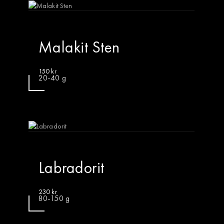
Malakit Sten
150
kr
20-40 g
Labradorit
230
kr
80-150 g