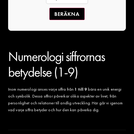
BERÄKNA
Numerologi siffrornas
betydelse (1-9)
Inom numerologi anses varje siffra från
1 till 9
bära en unik energi
och symbolik. Dessa siffror påverkar olika aspekter av livet, från
personlighet och relationer till andlig utveckling. Här går vi igenom
vad varje siffra betyder och hur den kan påverka dig.