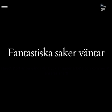
0
Fantastiska saker väntar
Något stort är på gång! Vår butik är under arbete och kommer att
lanseras snart!