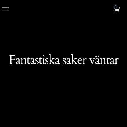
0
Fantastiska saker väntar
Något stort är på gång! Vår butik är under arbete och kommer att
lanseras snart!