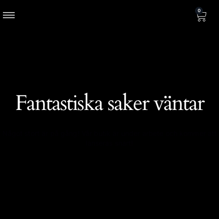
0
Fantastiska saker väntar
Något stort är på gång! Vår butik är under arbete och kommer att
lanseras snart!