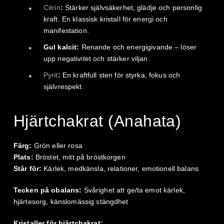
Citrin
:
Stärker självsäkerhet, glädje och personlig
kraft. En klassisk kristall för energi och
manifestation.
Gul kalcit:
Renande och energigivande – löser
upp negativitet och stärker viljan.
Pyrit
:
En kraftfull sten för styrka, fokus och
självrespekt.
Hjärtchakrat (Anahata)
Färg:
Grön eller rosa
Plats:
Bröstet, mitt på bröstkorgen
Står för:
Kärlek, medkänsla, relationer, emotionell balans
Tecken på obalans:
Svårighet att ge/ta emot kärlek,
hjärtesorg, känslomässig stängdhet
Kristaller för hjärtchakrat: