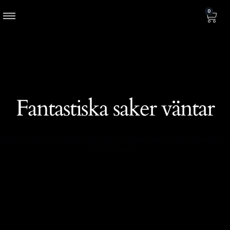
0
Fantastiska saker väntar
Något stort är på gång! Vår butik är under arbete och kommer att
lanseras snart!