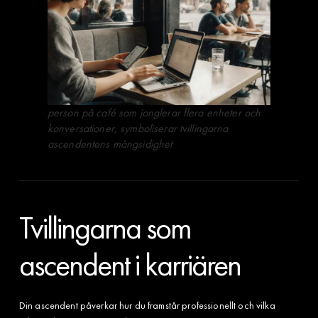
person på café som jonglerar flera enheter och
konversationer, symboliserar tvillingarna
ascendentens mångsidighet
Tvillingarna som
ascendent i karriären
Din ascendent påverkar hur du framstår professionellt och vilka