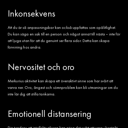
Inkonsekvens
Att du är så anpassningsbar kan också uppfattas som opålitlighet.
Du kan säga en sak till en person och något annat till nästa – inte för
att ljuga utan för att du genuint ser flera sidor. Detta kan skapa
förvirring hos andra.
Nervositet och oro
Merkurius aktivitet kan skapa ett överaktivt sinne som har svårt att
varva ner. Oro, ångest och sömnproblem kan bli utmaningar om du
inte lär dig att stilla tankarna.
Emotionell distansering
Din tendens att intellektualisera kan göra det svårt att vara i kontakt