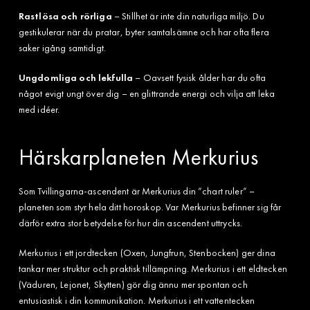
Rastlösa och rörliga
– Stillhet är inte din naturliga miljö. Du
gestikulerar när du pratar, byter samtalsämne och har ofta flera
saker igång samtidigt.
Ungdomliga och lekfulla
– Oavsett fysisk ålder har du ofta
något evigt ungt över dig – en glittrande energi och vilja att leka
med idéer.
Härskarplaneten Merkurius
Som Tvillingarna-ascendent är Merkurius din ”chart ruler” –
planeten som styr hela ditt horoskop. Var Merkurius befinner sig får
därför extra stor betydelse för hur din ascendent uttrycks.
Merkurius i ett jordtecken (Oxen, Jungfrun, Stenbocken) ger dina
tankar mer struktur och praktisk tillämpning. Merkurius i ett eldtecken
(Väduren, Lejonet, Skytten) gör dig ännu mer spontan och
entusiastisk i din kommunikation. Merkurius i ett vattentecken