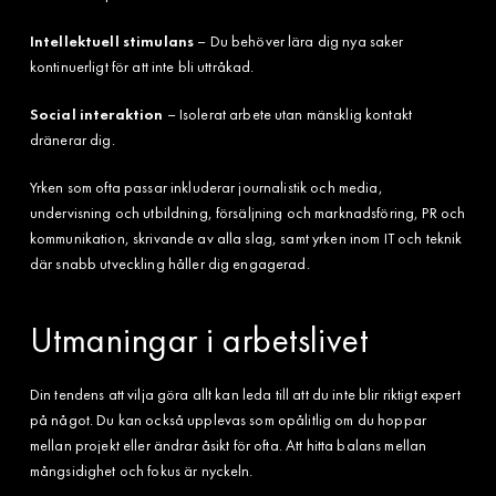
Intellektuell stimulans
– Du behöver lära dig nya saker
kontinuerligt för att inte bli uttråkad.
Social interaktion
– Isolerat arbete utan mänsklig kontakt
dränerar dig.
Yrken som ofta passar inkluderar journalistik och media,
undervisning och utbildning, försäljning och marknadsföring, PR och
kommunikation, skrivande av alla slag, samt yrken inom IT och teknik
där snabb utveckling håller dig engagerad.
Utmaningar i arbetslivet
Din tendens att vilja göra allt kan leda till att du inte blir riktigt expert
på något. Du kan också upplevas som opålitlig om du hoppar
mellan projekt eller ändrar åsikt för ofta. Att hitta balans mellan
mångsidighet och fokus är nyckeln.