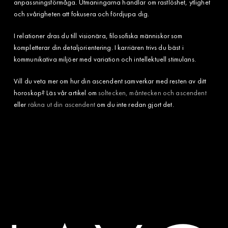
anpassningsförmåga. Utmaningarna handlar om rastlöshet, ytlighet
och svårigheten att fokusera och fördjupa dig.
I relationer dras du till visionära, filosofiska människor som
kompletterar din detaljorientering. I karriären trivs du bäst i
kommunikativa miljöer med variation och intellektuell stimulans.
Vill du veta mer om hur din ascendent samverkar med resten av ditt
horoskop? Läs vår artikel om
soltecken, måntecken och ascendent
eller
räkna ut din ascendent
om du inte redan gjort det.