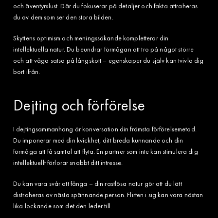
och äventyrslust. Där du fokuserar på detaljer och fakta attraheras
du av dem som ser den stora bilden.
Skyttens optimism och meningssökande kompletterar din
intellektuella natur. Du beundrar förmågan att tro på något större
och att våga satsa på långskott – egenskaper du själv kan tvivla dig
bort ifrån.
Dejting och förförelse
I dejtingsammanhang är konversation din främsta förförelsemetod.
Du imponerar med din kvickhet, ditt breda kunnande och din
förmåga att få samtal att flyta. En partner som inte kan stimulera dig
intellektuellt förlorar snabbt ditt intresse.
Du kan vara svår att fånga – din rastlösa natur gör att du lätt
distraheras av nästa spännande person. Flirten i sig kan vara nästan
lika lockande som det den leder till.