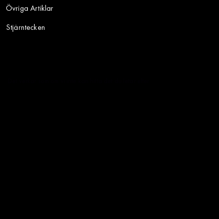
Övriga Artiklar
Stjärntecken
Det verkar som om vi inte kan hitta det du letar efter.