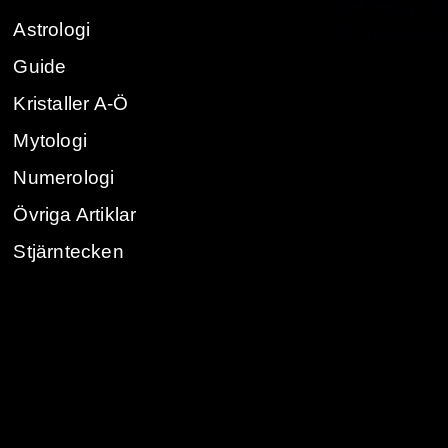
Det verkar so
Astrologi
det du letar ef
Guide
Kristaller A-Ö
Mytologi
Numerologi
Övriga Artiklar
Stjärntecken