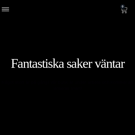
0
Fantastiska saker väntar
Något stort är på gång! Vår butik är under arbete och kommer att
lanseras snart!