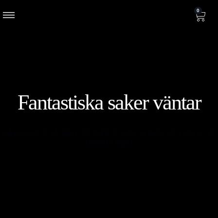
0
Fantastiska saker väntar
Något stort är på gång! Vår butik är under arbete och kommer att
lanseras snart!