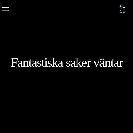
0
Fantastiska saker väntar
Något stort är på gång! Vår butik är under arbete och kommer att
lanseras snart!