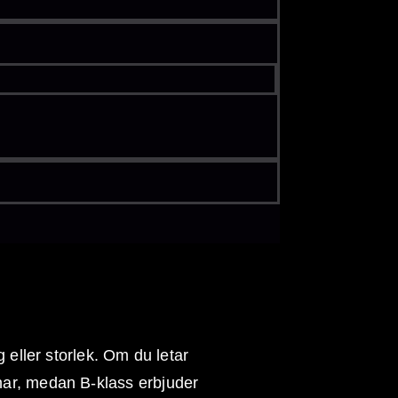
när du väljer
g eller storlek. Om du letar
enar, medan B-klass erbjuder