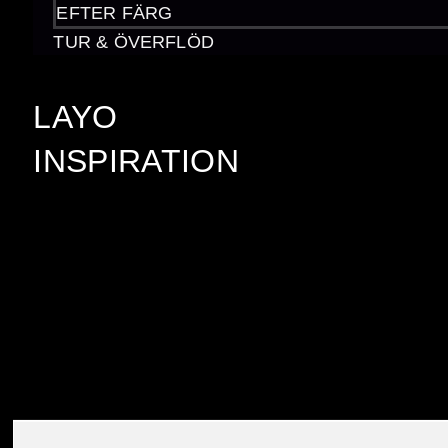
deras kvalitet
EFTER FÄRG
Hitta den perf
TUR & ÖVERFLÖD
LAYO
INSPIRATION
Vad är en am
egenskaper k
Ametister är en typ av kvart
Färgen kan variera från ljus 
Andra faktorer som klarhet, 