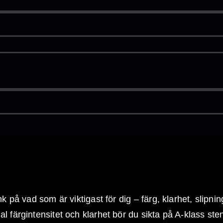
ng – Vad du ska tänka på 
k på vad som är viktigast för dig – färg, klarhet, slipnin
l färgintensitet och klarhet bör du sikta på A-klass st