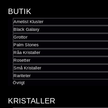
BUTIK
Ametist Kluster
Black Galaxy
Grottor
Ametist –
Palm Stones
Råa Kristaller
gradering
Rosetter
Små Kristaller
Rariteter
Övrigt
Lär dig om a
KRISTALLER