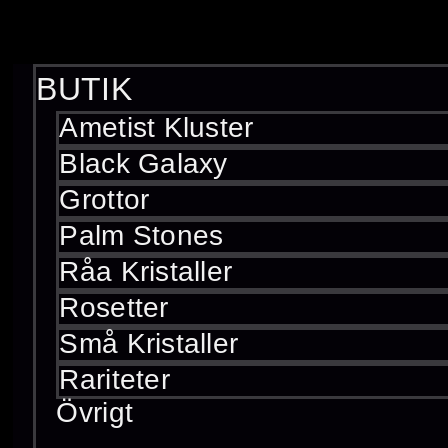
Hur slipningen p
BUTIK
En ametists slipning påverk
Ametist Kluster
klarhet.
Black Galaxy
Perfekt slipning
: H
Grottor
ytor.
Palm Stones
Mindre perfekt sli
Råa Kristaller
Rosetter
Små Kristaller
Storlekens betyd
Rariteter
Övrigt
Större ametister anses ofta 
med perfekt färg och klarhe