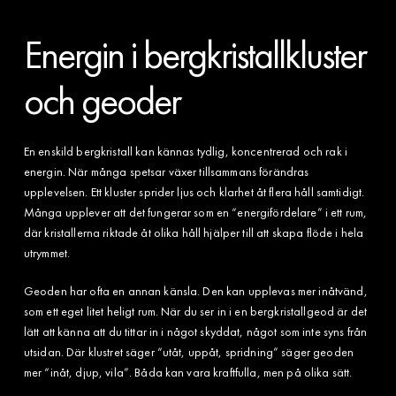
Energin i bergkristallkluster
och geoder
En enskild bergkristall kan kännas tydlig, koncentrerad och rak i
energin. När många spetsar växer tillsammans förändras
upplevelsen. Ett kluster sprider ljus och klarhet åt flera håll samtidigt.
Många upplever att det fungerar som en “energifördelare” i ett rum,
där kristallerna riktade åt olika håll hjälper till att skapa flöde i hela
utrymmet.
Geoden har ofta en annan känsla. Den kan upplevas mer inåtvänd,
som ett eget litet heligt rum. När du ser in i en bergkristallgeod är det
lätt att känna att du tittar in i något skyddat, något som inte syns från
utsidan. Där klustret säger “utåt, uppåt, spridning” säger geoden
mer “inåt, djup, vila”. Båda kan vara kraftfulla, men på olika sätt.