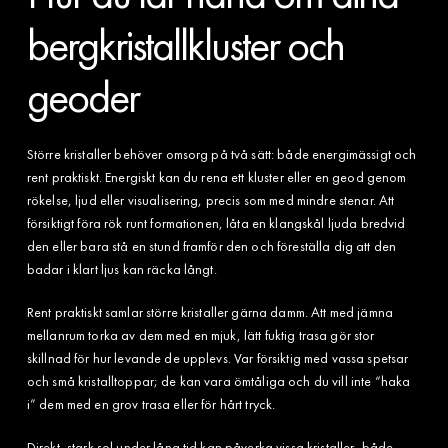
bergkristallkluster och
geoder
Större kristaller behöver omsorg på två sätt: både energimässigt och
rent praktiskt. Energiskt kan du rena ett kluster eller en geod genom
rökelse, ljud eller visualisering, precis som med mindre stenar. Att
försiktigt föra rök runt formationen, låta en klangskål ljuda bredvid
den eller bara stå en stund framför den och föreställa dig att den
badar i klart ljus kan räcka långt.
Rent praktiskt samlar större kristaller gärna damm. Att med jämna
mellanrum torka av dem med en mjuk, lätt fuktig trasa gör stor
skillnad för hur levande de upplevs. Var försiktig med vassa spetsar
och små kristalltoppar; de kan vara ömtåliga och du vill inte “haka
i” dem med en grov trasa eller för hårt tryck.
Direkt, stark sol under lång tid kan påverka vissa kristaller, både