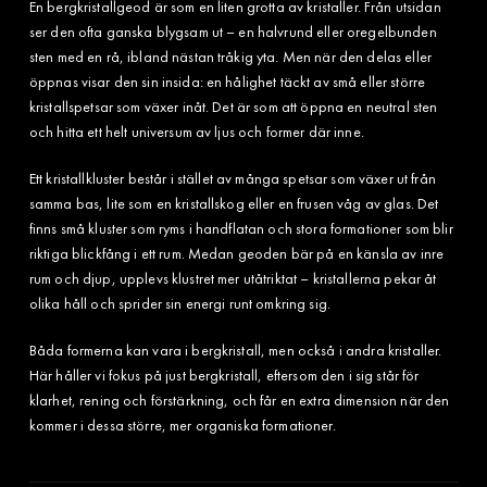
En bergkristallgeod är som en liten grotta av kristaller. Från utsidan
ser den ofta ganska blygsam ut – en halvrund eller oregelbunden
sten med en rå, ibland nästan tråkig yta. Men när den delas eller
öppnas visar den sin insida: en hålighet täckt av små eller större
kristallspetsar som växer inåt. Det är som att öppna en neutral sten
och hitta ett helt universum av ljus och former där inne.
Ett kristallkluster består i stället av många spetsar som växer ut från
samma bas, lite som en kristallskog eller en frusen våg av glas. Det
finns små kluster som ryms i handflatan och stora formationer som blir
riktiga blickfång i ett rum. Medan geoden bär på en känsla av inre
rum och djup, upplevs klustret mer utåtriktat – kristallerna pekar åt
olika håll och sprider sin energi runt omkring sig.
Båda formerna kan vara i bergkristall, men också i andra kristaller.
Här håller vi fokus på just bergkristall, eftersom den i sig står för
klarhet, rening och förstärkning, och får en extra dimension när den
kommer i dessa större, mer organiska formationer.