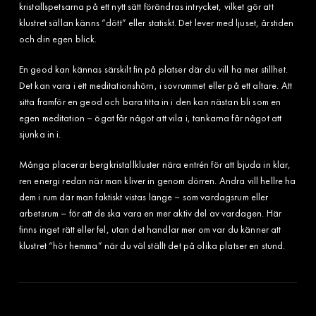
kristallspetsarna på ett nytt sätt förändras intrycket, vilket gör att
klustret sällan känns “dött” eller statiskt. Det lever med ljuset, årstiden
och din egen blick.
En geod kan kännas särskilt fin på platser där du vill ha mer stillhet.
Det kan vara i ett meditationshörn, i sovrummet eller på ett altare. Att
sitta framför en geod och bara titta in i den kan nästan bli som en
egen meditation – ögat får något att vila i, tankarna får något att
sjunka in i.
Många placerar bergkristallkluster nära entrén för att bjuda in klar,
ren energi redan när man kliver in genom dörren. Andra vill hellre ha
dem i rum där man faktiskt vistas länge – som vardagsrum eller
arbetsrum – för att de ska vara en mer aktiv del av vardagen. Här
finns inget rätt eller fel, utan det handlar mer om var du känner att
klustret “hör hemma” när du väl ställt det på olika platser en stund.