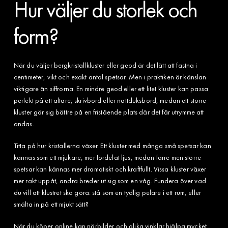
Hur väljer du storlek och
form?
När du väljer bergkristallkluster eller geod är det lätt att fastna i
centimeter, vikt och exakt antal spetsar. Men i praktiken är känslan
viktigare än siffrorna. En mindre geod eller ett litet kluster kan passa
perfekt på ett altare, skrivbord eller nattduksbord, medan ett större
kluster gör sig bättre på en fristående plats där det får utrymme att
andas.
Titta på hur kristallerna växer. Ett kluster med många små spetsar kan
kännas som ett mjukare, mer fördelat ljus, medan färre men större
spetsar kan kännas mer dramatiskt och kraftfullt. Vissa kluster växer
mer rakt uppåt, andra breder ut sig som en våg. Fundera över vad
du vill att klustret ska göra: stå som en tydlig pelare i ett rum, eller
smälta in på ett mjukt sätt?
När du köper online kan närbilder och olika vinklar hjälpa mycket.