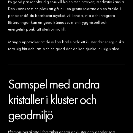
En geod passar ofta dig som vill ha en mer introvert, meditativ känsla.
Den känns som en plats att gå in i, en grotta snarare än en fackla. I
perioder då du bearbetar mycket, vill landa, vila och integrera
förändringar kan en geod kännas som en trygg visuell och
energetisk punkt att återkomma till.
Många upptäcker att de vill ha både och: ett kluster där energin ska
röra sig fritt och lätt, och en geod där de kan sjunka in i sig själva.
Samspel med andra
kristaller i kluster och
geodmiljö
Eftersom bergkristall förstärker energi är kluster och geoder som