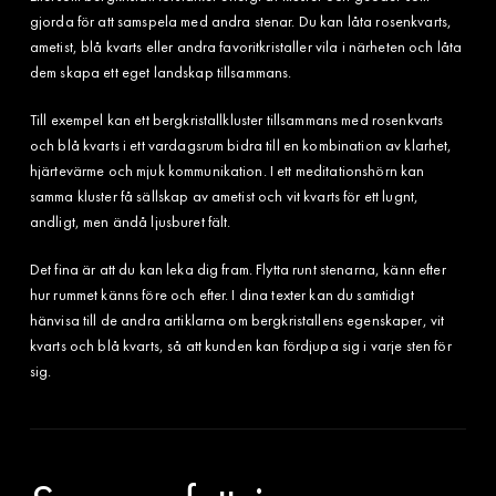
gjorda för att samspela med andra stenar. Du kan låta rosenkvarts,
ametist, blå kvarts eller andra favoritkristaller vila i närheten och låta
dem skapa ett eget landskap tillsammans.
Till exempel kan ett bergkristallkluster tillsammans med rosenkvarts
och blå kvarts i ett vardagsrum bidra till en kombination av klarhet,
hjärtevärme och mjuk kommunikation. I ett meditationshörn kan
samma kluster få sällskap av ametist och vit kvarts för ett lugnt,
andligt, men ändå ljusburet fält.
Det fina är att du kan leka dig fram. Flytta runt stenarna, känn efter
hur rummet känns före och efter. I dina texter kan du samtidigt
hänvisa till de andra artiklarna om bergkristallens egenskaper, vit
kvarts och blå kvarts, så att kunden kan fördjupa sig i varje sten för
sig.