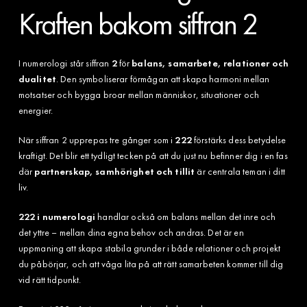
Kraften bakom siffran 2
I numerologi står siffran
2
för
balans, samarbete, relationer och
dualitet
. Den symboliserar förmågan att skapa harmoni mellan
motsatser och bygga broar mellan människor, situationer och
energier.
När siffran 2 upprepas tre gånger som i
222
förstärks dess betydelse
kraftigt. Det blir ett tydligt tecken på att du just nu befinner dig i en fas
där
partnerskap, samhörighet och tillit
är centrala teman i ditt
liv.
222 i numerologi
handlar också om balans mellan det inre och
det yttre – mellan dina egna behov och andras. Det är en
uppmaning att skapa stabila grunder i både relationer och projekt
du påbörjar, och att våga lita på att rätt samarbeten kommer till dig
vid rätt tidpunkt.