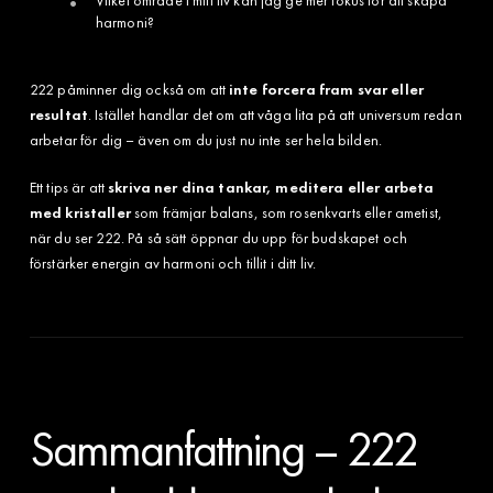
Vilket område i mitt liv kan jag ge mer fokus för att skapa
harmoni?
222 påminner dig också om att
inte forcera fram svar eller
resultat
. Istället handlar det om att våga lita på att universum redan
arbetar för dig – även om du just nu inte ser hela bilden.
Ett tips är att
skriva ner dina tankar, meditera eller arbeta
med kristaller
som främjar balans, som rosenkvarts eller ametist,
när du ser 222. På så sätt öppnar du upp för budskapet och
förstärker energin av harmoni och tillit i ditt liv.
Sammanfattning – 222