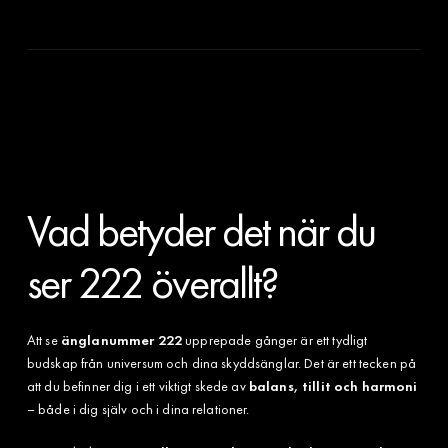
Vad betyder det när du
ser 222 överallt?
Att se
änglanummer 222
upprepade gånger är ett tydligt
budskap från universum och dina skyddsänglar. Det är ett tecken på
att du befinner dig i ett viktigt skede av
balans, tillit och harmoni
– både i dig själv och i dina relationer.