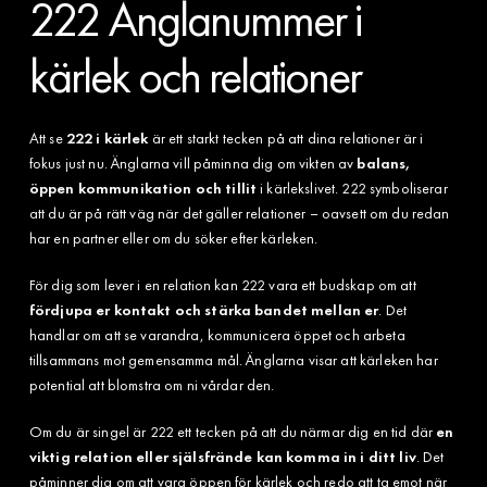
222 Änglanummer i
kärlek och relationer
Att se
222 i kärlek
är ett starkt tecken på att dina relationer är i
fokus just nu. Änglarna vill påminna dig om vikten av
balans,
öppen kommunikation och tillit
i kärlekslivet. 222 symboliserar
att du är på rätt väg när det gäller relationer – oavsett om du redan
har en partner eller om du söker efter kärleken.
För dig som lever i en relation kan 222 vara ett budskap om att
fördjupa er kontakt och stärka bandet mellan er
. Det
handlar om att se varandra, kommunicera öppet och arbeta
tillsammans mot gemensamma mål. Änglarna visar att kärleken har
potential att blomstra om ni vårdar den.
Om du är singel är 222 ett tecken på att du närmar dig en tid där
en
viktig relation eller själsfrände kan komma in i ditt liv
. Det
påminner dig om att vara öppen för kärlek och redo att ta emot när